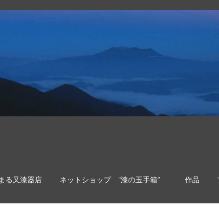
まる又漆器店
ネットショップ “漆の玉手箱″
作品