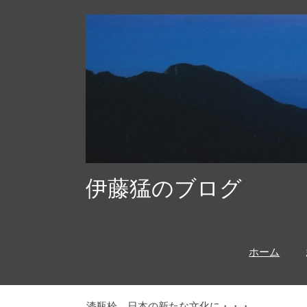
コ
ン
テ
ン
ツ
へ
ス
キ
ッ
伊藤猛のブログ
プ
ホーム
漆瓶栓 日本の新たな文化に・・・