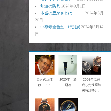
剣道の防具
2024年9月1日
本当の豊かさとは・・・
2024年8月
20日
中尊寺金色堂 特別展
2024年3月14
日
自分の正体
2020年 漆
2009年に完
は・・・
瓶栓
成した漆蒔絵
腕時計時計。