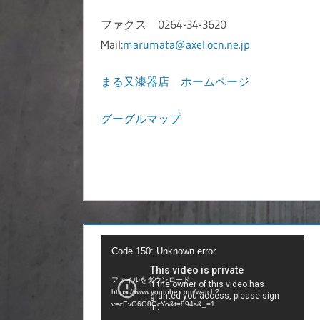
ファクス 0264-34-3620
Mail:
marumata@axel.ocn.ne.jp
まる又漆器店 ホームページ
グーグルマップ
動
Code 150: Unknown error.
画
ファイルをダウンロード:
プ
https://www.youtube.com/watch?
レ
v=cEvO6O8OcYo&t=894s&_=1