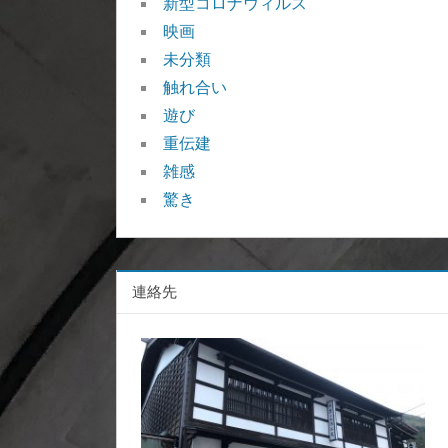
新型コロナウィルス
映画
未分類
触れ合い
遊び
重伝建
雑感
驚き
連絡先