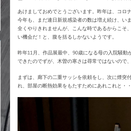
年
あけましておめでとうございます。昨年は、コロ
の
今年も、まだ連日新規感染者の数は増え続け、い
幕
全くやりきれませんが、こんな時であるからこそ
開
け
い機会だ！と、腹を括るしかないようです。
リ
フ
昨年11月、作品展最中、90歳になる母の入院騒動
ォ
できたのでずが、木曽の寒さは尋常ではないので
ー
ム
まずは、廊下の二重サッシを依頼をし、次に煙突
温
れ、部屋の断熱効果をもたすためにあれこれと・
か
な
部
屋
は