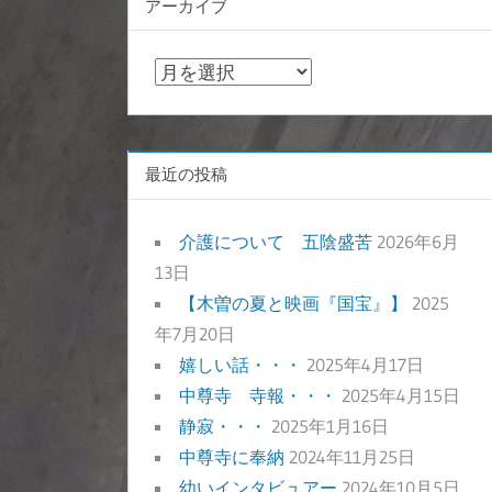
アーカイブ
ア
ー
カ
イ
最近の投稿
ブ
介護について 五陰盛苦
2026年6月
13日
【木曽の夏と映画『国宝』】
2025
年7月20日
嬉しい話・・・
2025年4月17日
中尊寺 寺報・・・
2025年4月15日
静寂・・・
2025年1月16日
中尊寺に奉納
2024年11月25日
幼いインタビュアー
2024年10月5日