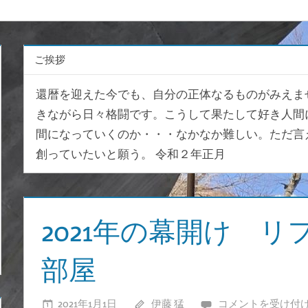
ご挨拶
還暦を迎えた今でも、自分の正体なるものがみえま
きながら日々格闘です。こうして果たして好き人間
間になっていくのか・・・なかなか難しい。ただ言
創っていたいと願う。 令和２年正月
2021年の幕開け 
部屋
2021年1月1日
伊藤 猛
2021
コメントを受け付