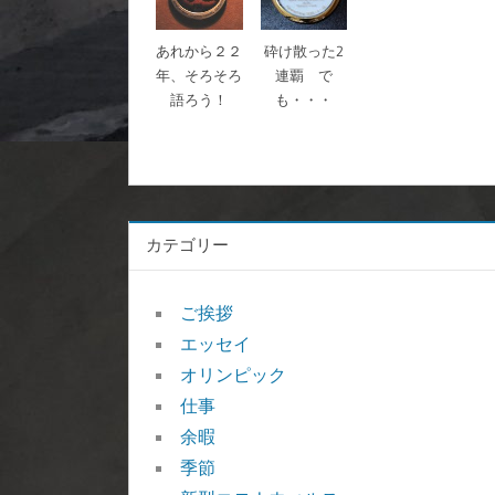
あれから２２
砕け散った2
年、そろそろ
連覇 で
語ろう！
も・・・
カテゴリー
ご挨拶
エッセイ
オリンピック
仕事
余暇
季節