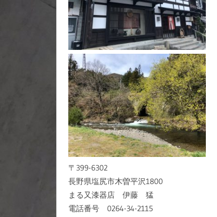
〒399-6302
長野県塩尻市木曽平沢1800
まる又漆器店 伊藤 猛
電話番号 0264-34-2115