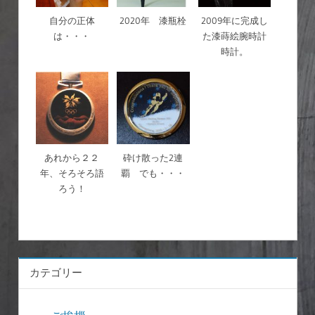
自分の正体
2020年 漆瓶栓
2009年に完成し
は・・・
た漆蒔絵腕時計
時計。
あれから２２
砕け散った2連
年、そろそろ語
覇 でも・・・
ろう！
カテゴリー