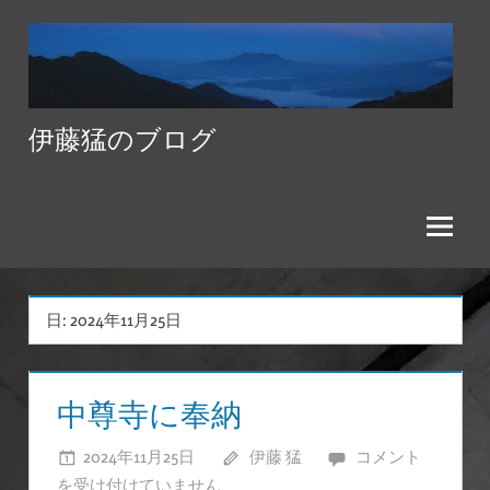
コ
ン
テ
ン
伊藤猛のブログ
ツ
へ
ス
キ
ッ
プ
日:
2024年11月25日
中尊寺に奉納
2024年11月25日
伊藤 猛
中
コメント
を受け付けていません
尊