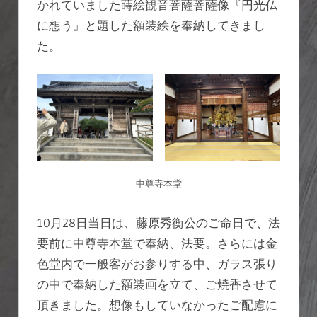
かれていました蒔絵観音菩薩菩薩像『円光仏
に想う』と題した額装絵を奉納してきまし
た。
中尊寺本堂
10月28日当日は、藤原秀衡公のご命日で、法
要前に中尊寺本堂で奉納、法要。さらには金
色堂内で一般客がお参りする中、ガラス張り
の中で奉納した額装画を立て、ご焼香させて
頂きました。想像もしていなかったご配慮に