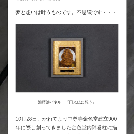
寺
夢と想いは叶うものです。不思議です・・・
に
奉
納
は
漆蒔絵パネル 『円光仏に想う』
10月28日、かねてより中尊寺金色堂建立900
年に際し創ってきました金色堂内陣巻柱に描