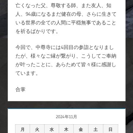
亡くなった父、尊敬する師、また友人、知
人、94歳になるまだ健在の母、さらに生きて
いる世界の全ての人間に平穏無事であること
を祈るばかりです。
今回で、中尊寺には4回目の参詣となりまし
たが、様々なご縁が繋がり、こうしてご奉納
が叶ったことに、あらためて皆々様に感謝し
ています。
合掌
2024年11月
月
火
水
木
金
土
日