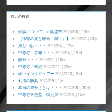
ー
カ
イ
最近の投稿
ブ
介護について 五陰盛苦
2026年6月13日
【木曽の夏と映画『国宝』】
2025年7月20日
嬉しい話・・・
2025年4月17日
中尊寺 寺報・・・
2025年4月15日
静寂・・・
2025年1月16日
中尊寺に奉納
2024年11月25日
幼いインタビュアー
2024年10月5日
剣道の防具
2024年9月1日
本当の豊かさとは・・・
2024年8月20日
中尊寺金色堂 特別展
2024年3月14日