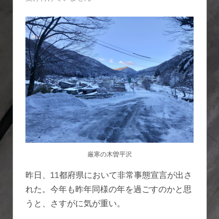
よ
り
ユ
ー
モ
ア
を！
は
厳寒の木曽平沢
昨日、11都府県において非常事態宣言が出さ
れた。今年も昨年同様の年を過ごすのかと思
うと、さすがに気が重い。