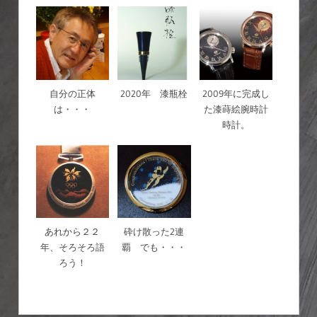
自分の正体
2020年 漆瓶栓
2009年に完成し
は・・・
た漆蒔絵腕時計
時計。
あれから２２
砕け散った2連
年、そろそろ語
覇 でも・・・
ろう！