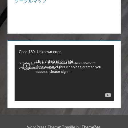
グーグルマップ
動
Code 150: Unknown error.
画
ファイルをダウンロード: https://www.youtube.com/watch?
プ
v=cEvO6O8OcYo&t=894s&_=1
レ
ー
ヤ
ー
WordPress Theme: Treville by
ThemeZee
.