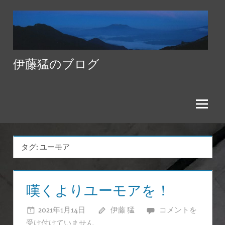
コ
ン
テ
ン
伊藤猛のブログ
ツ
へ
ス
キ
ッ
プ
タグ:
ユーモア
嘆くよりユーモアを！
2021年1月14日
伊藤 猛
嘆
コメントを
受け付けていません
く