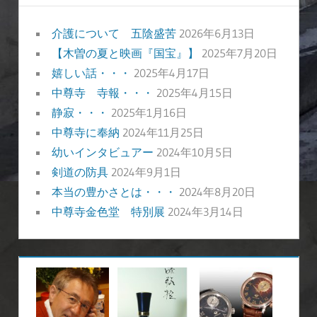
ブ
介護について 五陰盛苦
2026年6月13日
【木曽の夏と映画『国宝』】
2025年7月20日
嬉しい話・・・
2025年4月17日
中尊寺 寺報・・・
2025年4月15日
静寂・・・
2025年1月16日
中尊寺に奉納
2024年11月25日
幼いインタビュアー
2024年10月5日
剣道の防具
2024年9月1日
本当の豊かさとは・・・
2024年8月20日
中尊寺金色堂 特別展
2024年3月14日