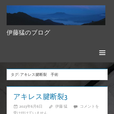
コ
ン
テ
ン
伊藤猛のブログ
ツ
へ
ス
キ
ッ
プ
タグ:
アキレス腱断裂 手術
アキレス腱断裂3
2023年6月6日
伊藤 猛
ア
コメントを
受け付けていません
キ