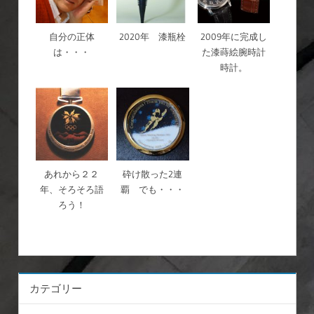
自分の正体
2020年 漆瓶栓
2009年に完成し
は・・・
た漆蒔絵腕時計
時計。
あれから２２
砕け散った2連
年、そろそろ語
覇 でも・・・
ろう！
カテゴリー