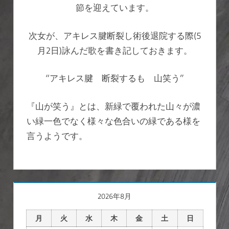
節を迎えています。
次女が、アキレス腱断裂し術後退院する際(5
月2日)詠んだ歌を書き記しておきます。
“アキレス腱 断裂するも 山笑う”
『山が笑う』とは、新緑で覆われた山々が濃
い緑一色でなく様々な色合いの緑である様を
言うようです。
2026年8月
月
火
水
木
金
土
日