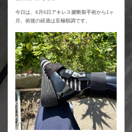
レ
今日は、6月6日アキレス腱断裂手術から1ヶ
ス
月。術後の経過は至極順調です。
腱
断
裂
3
は