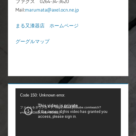
ファクス 0264-34-3620
Mail:
marumata@axel.ocn.ne.jp
まる又漆器店 ホームページ
グーグルマップ
動
Code 150: Unknown error.
画
ファイルをダウンロード: https://www.youtube.com/watch?
プ
v=cEvO6O8OcYo&t=894s&_=1
レ
ー
ヤ