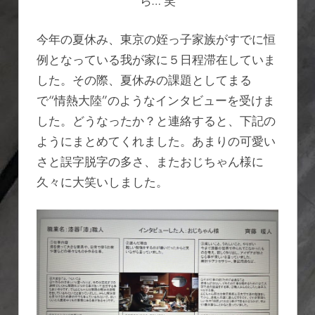
ら… 笑
タ
ビ
今年の夏休み、東京の姪っ子家族がすでに恒
ュ
ア
例となっている我が家に５日程滞在していま
ー
した。その際、夏休みの課題としてまる
は
で“情熱大陸”のようなインタビューを受けま
した。どうなったか？と連絡すると、下記の
ようにまとめてくれました。あまりの可愛い
さと誤字脱字の多さ、またおじちゃん様に
久々に大笑いしました。