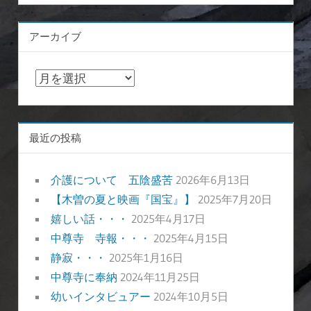
アーカイブ
ア
ー
カ
イ
最近の投稿
ブ
介護について 五陰盛苦
2026年6月13日
【木曽の夏と映画『国宝』】
2025年7月20日
嬉しい話・・・
2025年4月17日
中尊寺 寺報・・・
2025年4月15日
静寂・・・
2025年1月16日
中尊寺に奉納
2024年11月25日
幼いインタビュアー
2024年10月5日