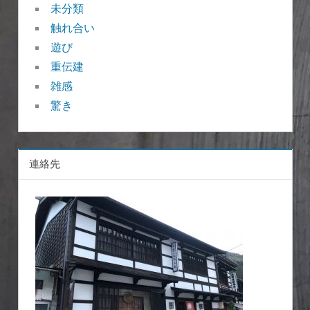
未分類
触れ合い
遊び
重伝建
雑感
驚き
連絡先