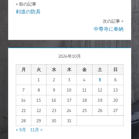
前の記事
投
剣道の防具
次の記事
稿
中尊寺に奉納
ナ
ビ
2024年10月
ゲ
月
火
水
木
金
土
日
ー
1
2
3
4
5
6
シ
7
8
9
10
11
12
13
ョ
14
15
16
17
18
19
20
ン
21
22
23
24
25
26
27
28
29
30
31
« 9月
11月 »