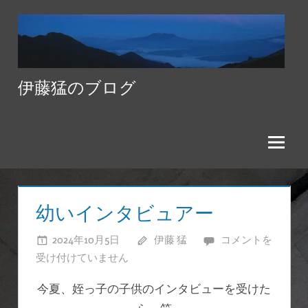
コ
ン
テ
ン
伊藤猛のブログ
ツ
へ
ス
キ
ッ
プ
幼いインタビュアー
2024年10月5日
伊藤 猛
幼
コメントを
受け付けていません
い
イ
今夏、姪っ子の子供のインタビューを受けた
ン